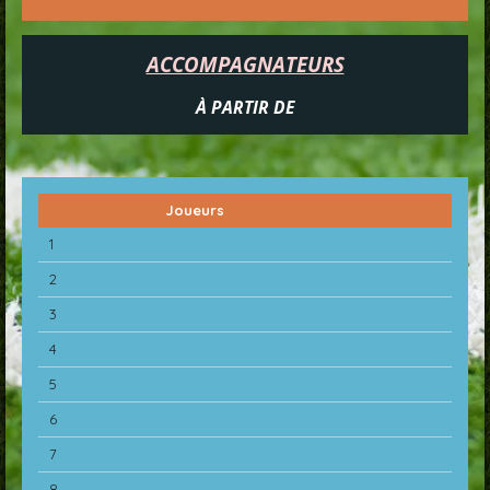
ACCOMPAGNATEURS
À PARTIR DE
Joueurs
1
2
3
4
5
6
7
8