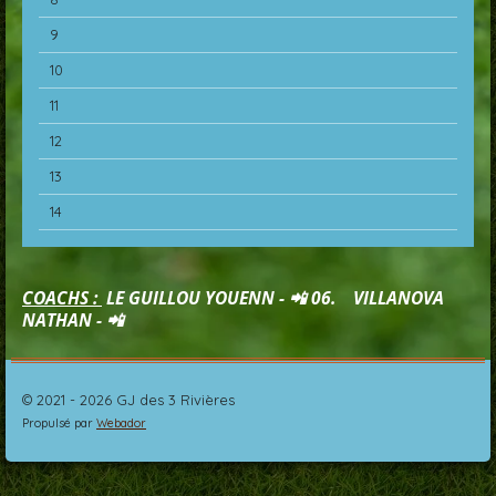
9
10
11
12
13
14
COACHS :
LE GUILLOU YOUENN - 📲 06. VILLANOVA
NATHAN - 📲
© 2021 - 2026 GJ des 3 Rivières
Propulsé par
Webador