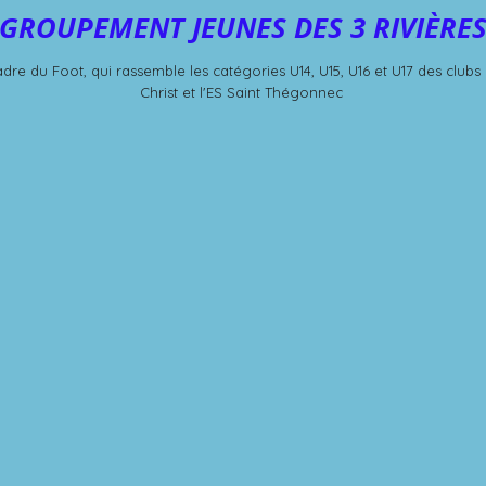
G
ROUPEMENT
J
EUNES
DES 3 RIVIÈRE
e du Foot, qui rassemble les catégories U14, U15, U16 et U17 des clubs de
Christ et l'ES Saint Thégonnec