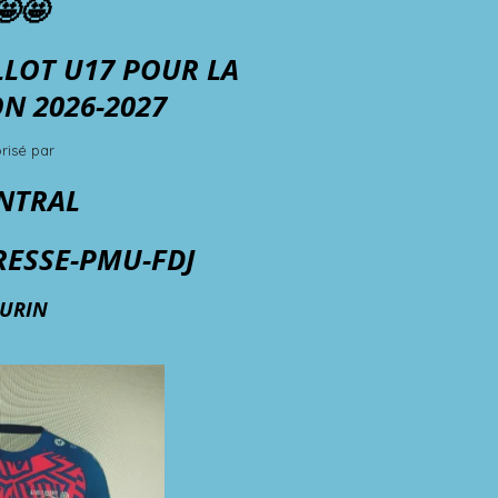
🤩🤩
LOT U17 POUR LA
N 2026-2027
risé par
ENTRAL
RESSE-PMU-FDJ
URIN